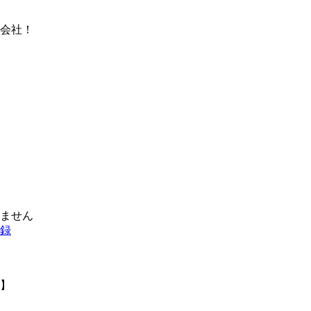
会社！
りません
】