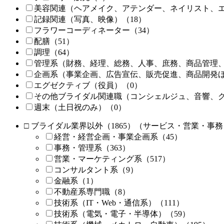
美容関連
（ヘアメイク、アテンダー、ネイリスト、
記録関連
（写真、映像）
（18）
フラワーコーディネーター
（34）
配膳
（51）
調理
（64）
管理系（
財務、経理、総務、人事、庶務、商品管理
企画系
（事業企画、広告宣伝、販売促進、商品開発
エグゼクティブ
（役員）
（0）
その他ブライダル関連職
（コンシェルジュ、音響、
週末
（土日祝のみ）
（0）
□
ブライダル業界以外
（1865）
（サービス・営業・事務
経営・経営企画・事業企画系
（45）
事務・管理系
（363）
営業・マーケティング系
（517）
コンサルタント系
（9）
金融系
（1）
不動産系専門職
（8）
技術系
（IT・Web・通信系）
（111）
技術系
（電気・電子・半導体）
（59）