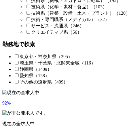
技術系
（機械・メカトロ・自動車）
（195）
技術系
（化学・素材・食品）
（103）
技術系
（建築・設備・土木・プラント）
（120
技術・専門職系
（メディカル）
（32）
サービス・流通系
（246）
クリエイティブ系
（56）
勤務地で検索
東京都・神奈川県
（295）
埼玉県・千葉県・北関東全域
（116）
静岡県
（1409）
愛知県
（158）
その他の道府県
（409）
92
%
現在の全求人中