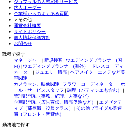
ジョブラルの人材紹介サービス
求人オーダー
企業様からのよくある質問
＞その他
運営会社概要
サイトポリシー
個人情報保護方針
お問合せ
職種で探す
マネージャー
|
新規接客
|
ウエディングプランナー(国
内)
|
ウエディングプランナー(海外）
|
ドレスコーディ
ネーター
|
ジュエリー販売
|
ヘアメイク、エステなど美
容関連
|
カメラマン、映像関連
|
フラワーコーディネーター
|
ホ
ール・サービススタッフ
|
調理（パティシエも含む）
|
管理部門系（事務、経理、人事など）
|
企画部門系（広告宣伝、販売促進など）
|
エグゼクテ
ィブ（部長職、役員クラス）
|
その他ブライダル関連
職（フロント・音響他）
勤務地で探す