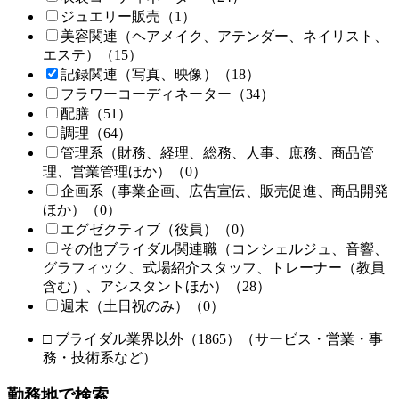
ジュエリー販売
（1）
美容関連
（ヘアメイク、アテンダー、ネイリスト、
エステ）
（15）
記録関連
（写真、映像）
（18）
フラワーコーディネーター
（34）
配膳
（51）
調理
（64）
管理系（
財務、経理、総務、人事、庶務、商品管
理、営業管理ほか）
（0）
企画系
（事業企画、広告宣伝、販売促進、商品開発
ほか）
（0）
エグゼクティブ
（役員）
（0）
その他ブライダル関連職
（コンシェルジュ、音響、
グラフィック、式場紹介スタッフ、トレーナー（教員
含む）、アシスタントほか）
（28）
週末
（土日祝のみ）
（0）
□
ブライダル業界以外
（1865）
（サービス・営業・事
務・技術系など）
勤務地で検索