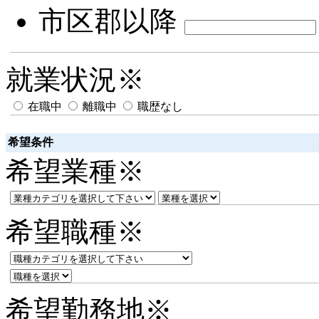
市区郡以降
就業状況
※
在職中
離職中
職歴なし
希望条件
希望業種
※
希望職種
※
希望勤務地
※