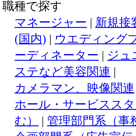
職種で探す
マネージャー
|
新規接
(国内)
|
ウエディングプ
ーディネーター
|
ジュ
ステなど美容関連
|
カメラマン、映像関連
ホール・サービススタ
む）
|
管理部門系（事