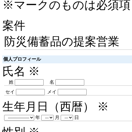
※マークのものは必須項
案件
防災備蓄品の提案営業
個人プロフィール
氏名
※
姓
名
セイ
メイ
生年月日（西暦）
※
年
月
日