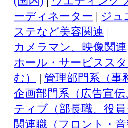
(国内)
|
ウエディングプ
ーディネーター
|
ジュ
ステなど美容関連
|
カメラマン、映像関連
ホール・サービススタ
む）
|
管理部門系（事
企画部門系（広告宣伝
ティブ（部長職、役員
関連職（フロント・音