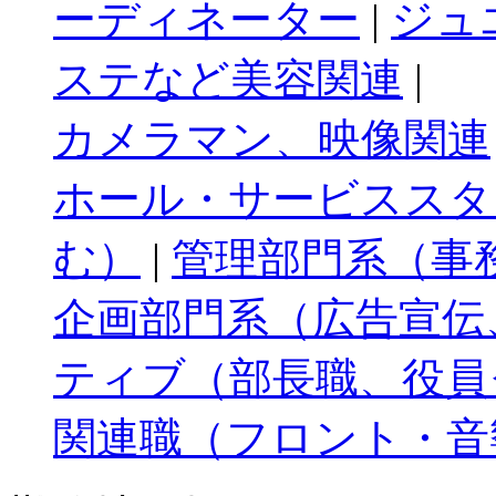
ーディネーター
|
ジュ
ステなど美容関連
|
カメラマン、映像関連
ホール・サービススタ
む）
|
管理部門系（事
企画部門系（広告宣伝
ティブ（部長職、役員
関連職（フロント・音